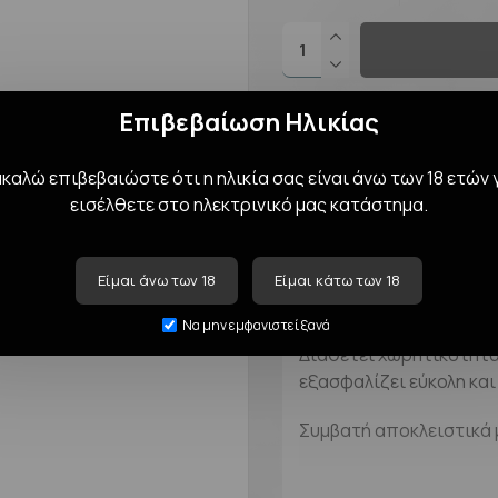
Επιβεβαίωση Ηλικίας
Επιθυμητ
αλώ επιβεβαιώστε ότι η ηλικία σας είναι άνω των 18 ετών 
ΠΕΡΙΓΡΑΦΉ
εισέλθετε στο ηλεκτρινικό μας κατάστημα.
Ανταλλακτική δεξαμενή 
ιδανική για τσιγαρίσια
Είμαι άνω των 18
Είμαι κάτω των 18
ομαλή εμπειρία ατμίσμ
Να μην εμφανιστεί ξανά
Διαθέτει χωρητικότητα
εξασφαλίζει εύκολη και
Συμβατή αποκλειστικά με