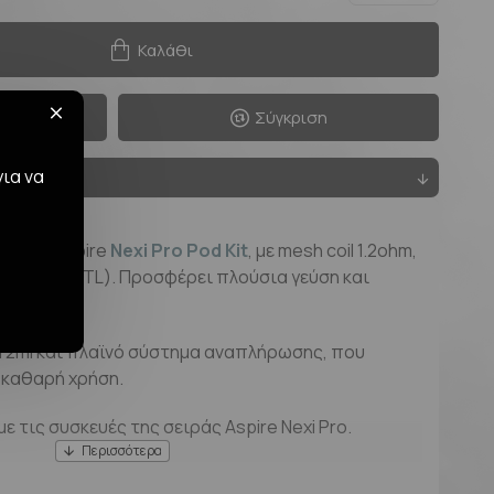
Καλάθι
ό
Σύγκριση
για να
για το Aspire
Nexi Pro Pod Kit
, με mesh coil 1.2ohm,
 τζούρα (MTL). Προσφέρει πλούσια γεύση και
ατος.
 2ml και πλαϊνό σύστημα αναπλήρωσης, που
 καθαρή χρήση.
 τις συσκευές της σειράς Aspire Nexi Pro.