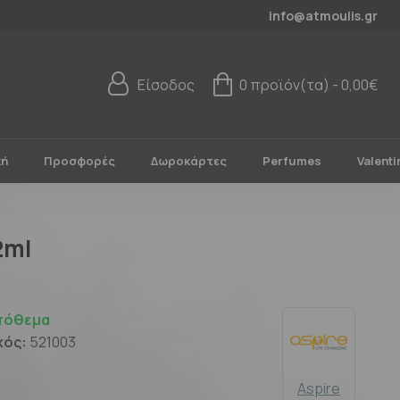
info@atmoulis.gr
Είσοδος
0 προϊόν(τα) - 0,00€
κή
Προσφορές
Δωροκάρτες
Perfumes
Valenti
2ml
πόθεμα
κός:
521003
Aspire