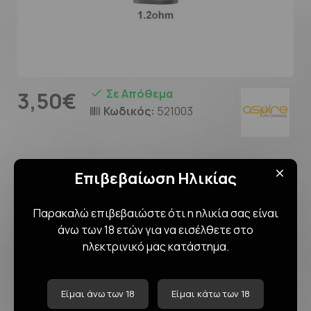
Σε Απόθεμα
3,50€
Κωδικός:
521003
ΠΕΡΙΓΡΑΦΉ
Επιβεβαίωση Ηλικίας
Παρακαλώ επιβεβαιώστε ότι η ηλικία σας είναι
Ανταλλακτική δεξαμενή για το Aspire
άνω των 18 ετών για να εισέλθετε στο
Nexi Pro Pod Kit
, με mesh coil 1.2ohm, ιδανική για
ηλεκτρινικό μας κατάστημα.
τσιγαρίσια τζούρα (MTL). Προσφέρει πλούσια
γεύση και ομαλή εμπειρία ατμίσματος.
Είμαι άνω των 18
Είμαι κάτω των 18
Διαθέτει χωρητικότητα 2ml και πλαϊνό σύστημα