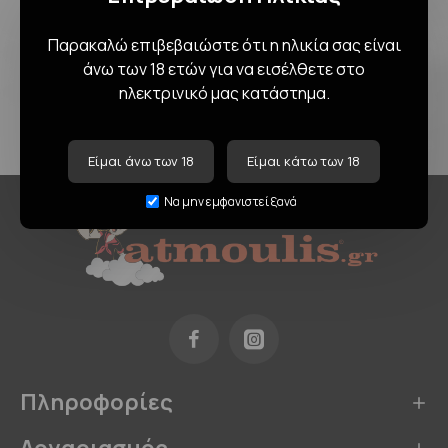
Hookah TEMARA - Champ
Hookah PUMPKIN - Champ
Παρακαλώ επιβεβαιώστε ότι η ηλικία σας είναι
Al Malik
Al Malik
άνω των 18 ετών για να εισέλθετε στο
25,00€
19,90€
ηλεκτρινικό μας κατάστημα.
Έχετε φτάσει στο τέλος της λίστας.
Είμαι άνω των 18
Είμαι κάτω των 18
Να μην εμφανιστεί ξανά
Πληροφορίες