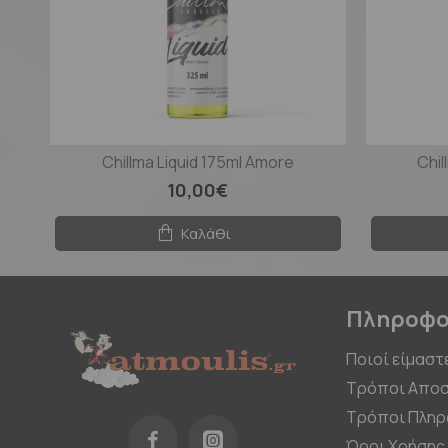
Chillma Liquid 175ml Amore
Chil
10,00€
Καλάθι
Πληροφο
Ποιοί είμαστ
Τρόποι Αποσ
Τρόποι Πλη
Όροι Χρήσης