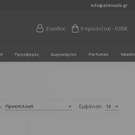
info@atmoulis.gr
Είσοδος
0 προϊόν(τα) - 0,00€
κή
Προσφορές
Δωροκάρτες
Perfumes
Valenti
:
Εμφάνιση: