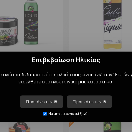
Επιβεβαίωση Ηλικίας
llma 100gr - Nana Mint
Chillma Liquid 175ml Yello
18,00€
10,00€
αλώ επιβεβαιώστε ότι η ηλικία σας είναι άνω των 18 ετών 
εισέλθετε στο ηλεκτρινικό μας κατάστημα.
Καλάθι
Καλάθι
Σ
ΕΚΤΌΣ ΑΠΟΘΈΜΑΤΟΣ
Είμαι άνω των 18
Είμαι κάτω των 18
Να μην εμφανιστεί ξανά