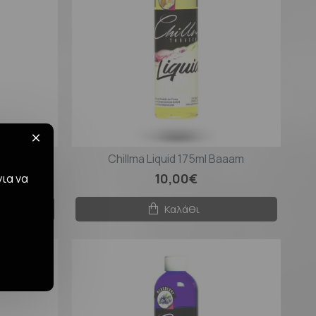
w Chill
Chillma Liquid 175ml Baaam
10,00€
για να
Καλάθι