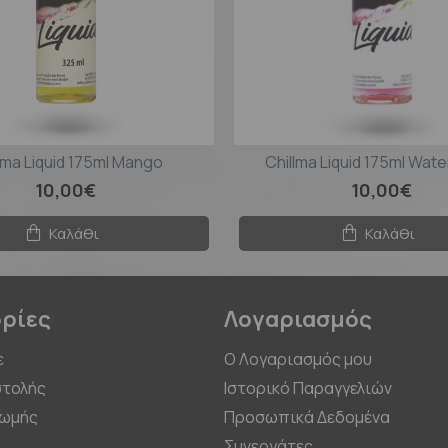
lma Liquid 175ml Mango
Chillma Liquid 175ml Wat
10,00€
10,00€
Καλάθι
Καλάθι
ρίες
Λογαριασμός
ε
Ο Λογαριασμός μου
τολής
Ιστορικό Παραγγελιών
ρωμής
Προσωπικά Δεδομένα
Συνεργάτες