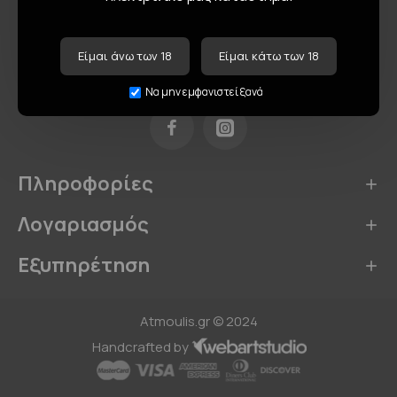
Είμαι άνω των 18
Είμαι κάτω των 18
Να μην εμφανιστεί ξανά
Πληροφορίες
Λογαριασμός
Εξυπηρέτηση
Atmoulis.gr © 2024
Handcrafted by