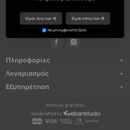
Είμαι άνω των 18
Είμαι κάτω των 18
Να μην εμφανιστεί ξανά
Πληροφορίες
Λογαριασμός
Εξυπηρέτηση
Atmoulis.gr © 2024
Handcrafted by