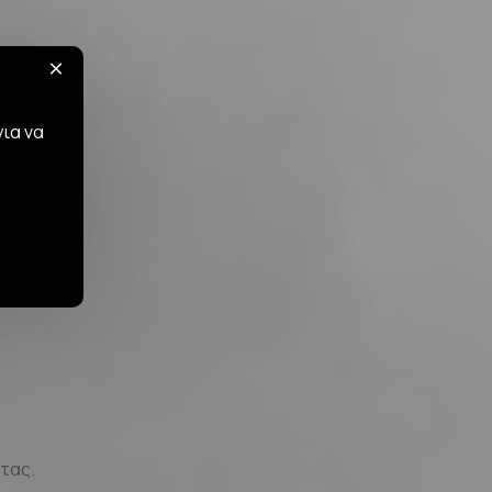
για να
τας.