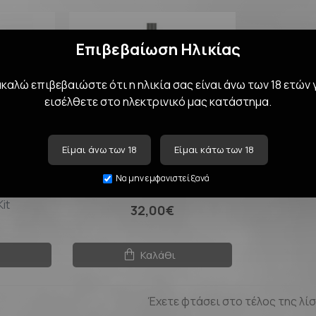
Επιβεβαίωση Ηλικίας
αλώ επιβεβαιώστε ότι η ηλικία σας είναι άνω των 18 ετών 
εισέλθετε στο ηλεκτρινικό μας κατάστημα.
Είμαι άνω των 18
Είμαι κάτω των 18
Να μην εμφανιστεί ξανά
Ah+80mAh
Vapefly Galaxies Mtl Starter Kit
it
32,00€
Καλάθι
Έχετε φτάσει στο τέλος της λίσ