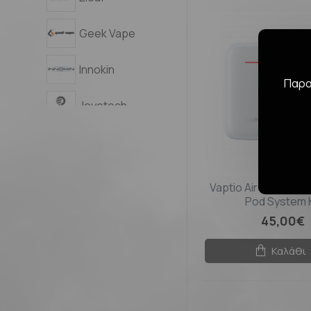
Geek Vape
Innokin
Παρακ
Joyetech
KiwiVapor
Lost Vape
Vaptio AirGo 700m
Pod System K
SXmini
45,00€
Vapefly
Καλάθι
Vaporesso