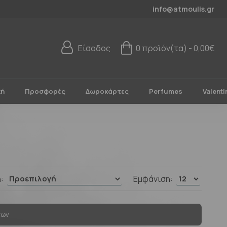
info@atmoulis.gr
Είσοδος
0 προϊόν(τα) - 0,00€
κή
Προσφορές
Δωροκάρτες
Perfumes
Valenti
:
Εμφάνιση:
των