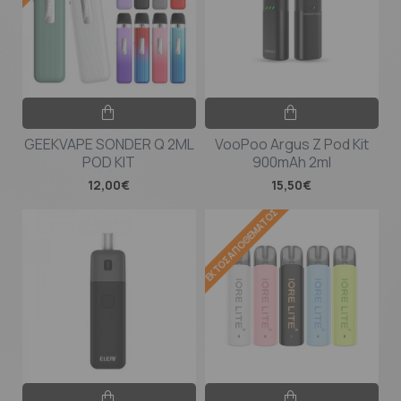
GEEKVAPE SONDER Q 2ML
VooPoo Argus Z Pod Kit
POD KIT
900mAh 2ml
12,00€
15,50€
ΕΚΤΌΣ ΑΠΟΘΈΜΑΤΟΣ