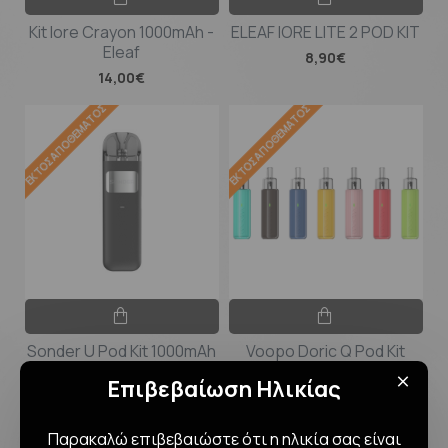
Kit Iore Crayon 1000mAh -
ELEAF IORE LITE 2 POD KIT
Eleaf
8,90€
14,00€
ΕΚΤΌΣ ΑΠΟΘΈΜΑΤΟΣ
ΕΚΤΌΣ ΑΠΟΘΈΜΑΤΟΣ
Sonder U Pod Kit 1000mAh
Voopo Doric Q Pod Kit
2ml by Geekvape
9,90€
Επιβεβαίωση Ηλικίας
12,90€
Παρακαλώ επιβεβαιώστε ότι η ηλικία σας είναι