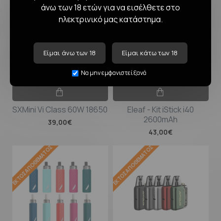
άνω των 18 ετών για να εισέλθετε στο
ηλεκτρινικό μας κατάστημα.
Είμαι άνω των 18
Είμαι κάτω των 18
Να μην εμφανιστεί ξανά
SXMini Vi Class 60W 18650
Eleaf - Kit iStick i40
2600mAh
39,00€
43,00€
ΕΚΤΌΣ ΑΠΟΘΈΜΑΤΟΣ
ΕΚΤΌΣ ΑΠΟΘΈΜΑΤΟΣ