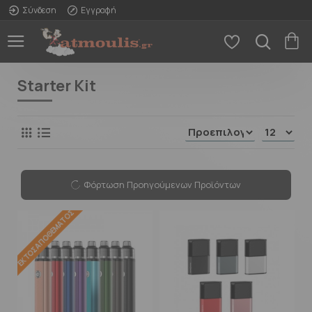
Σύνδεση
Εγγραφή
Starter Kit
Φόρτωση Προηγούμενων Προϊόντων
ΕΚΤΌΣ ΑΠΟΘΈΜΑΤΟΣ