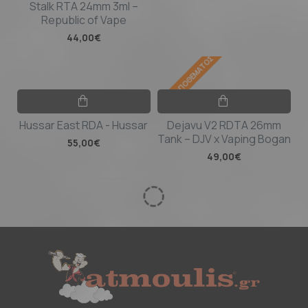
Stalk RTA 24mm 3ml –
Republic of Vape
44,00€
ΕΚΤΌΣ ΑΠΟΘΈΜΑΤΟΣ
Hussar East RDA - Hussar
Dejavu V2 RDTA 26mm
Tank – DJV x Vaping Bogan
55,00€
49,00€