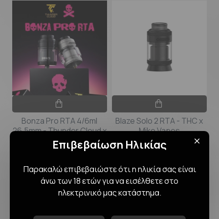
Bonza Pro RTA 4/6ml
Blaze Solo 2 RTA - THC x
26.5mm - Thunder Cloud x
Mike Vapes
Vaping Bogan
Επιβεβαίωση Ηλικίας
42,00€
42,00€
Παρακαλώ επιβεβαιώστε ότι η ηλικία σας είναι
άνω των 18 ετών για να εισέλθετε στο
ηλεκτρινικό μας κατάστημα.