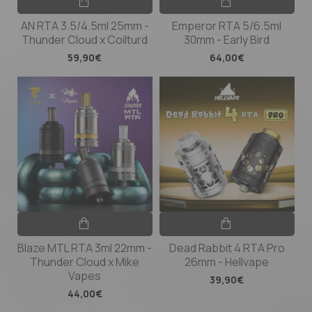
AN RTA 3.5/4.5ml 25mm -
Emperor RTA 5/6.5ml
Thunder Cloud x Coilturd
30mm - Early Bird
59,90€
64,00€
Blaze MTL RTA 3ml 22mm -
Dead Rabbit 4 RTA Pro
Thunder Cloud x Mike
26mm - Hellvape
Vapes
39,90€
44,00€